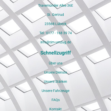
Travemünder Allee 36E​
St. Gertrud​
23568 Lübeck​
Tel.: 0177 - 168 39 74​
info@tim-umzug.de​
Schnellzugriff
Über uns
Unsere Dienste
Unsere Stärken
Unsere Fahrzeuge
FAQs
Kontakt